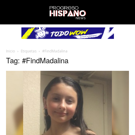
Inicio
Etiquetas
#FindMadalina
Tag: #FindMadalina