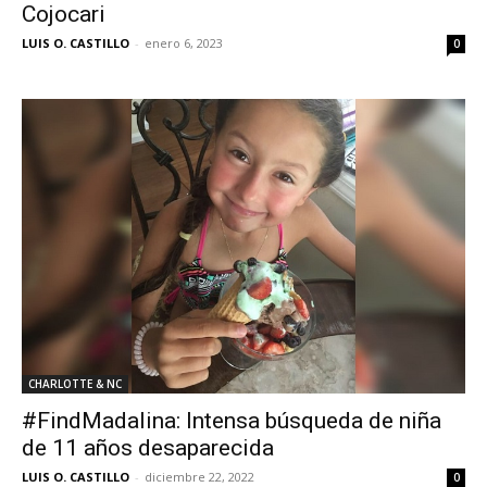
Cojocari
LUIS O. CASTILLO
-
enero 6, 2023
0
CHARLOTTE & NC
#FindMadalina: Intensa búsqueda de niña
de 11 años desaparecida
LUIS O. CASTILLO
-
diciembre 22, 2022
0