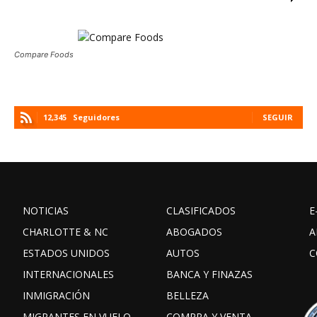
Compare Foods
12,345
Seguidores
SEGUIR
NOTICIAS
CLASIFICADOS
E
CHARLOTTE & NC
ABOGADOS
A
ESTADOS UNIDOS
AUTOS
C
INTERNACIONALES
BANCA Y FINAZAS
INMIGRACIÓN
BELLEZA
MIGRANTES EN VUELO
COMPRA Y VENTA