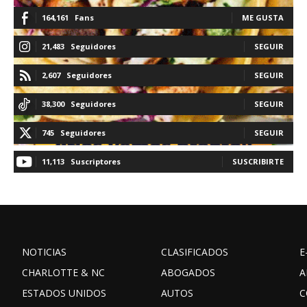
164,161
Fans
ME GUSTA
21,483
Seguidores
SEGUIR
2,607
Seguidores
SEGUIR
38,300
Seguidores
SEGUIR
745
Seguidores
SEGUIR
11,113
Suscriptores
SUSCRIBIRTE
NOTICIAS
CLASIFICADOS
E
CHARLOTTE & NC
ABOGADOS
A
ESTADOS UNIDOS
AUTOS
C