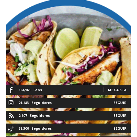
164,161
Fans
ME GUSTA
21,483
Seguidores
SEGUIR
2,607
Seguidores
SEGUIR
38,300
Seguidores
SEGUIR