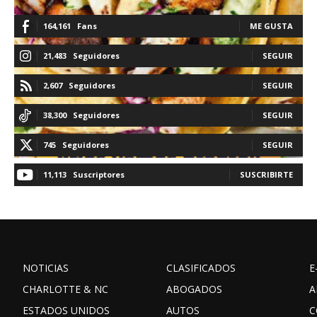
164,161
Fans
ME GUSTA
21,483
Seguidores
SEGUIR
2,607
Seguidores
SEGUIR
38,300
Seguidores
SEGUIR
745
Seguidores
SEGUIR
11,113
Suscriptores
SUSCRIBIRTE
NOTICIAS
CLASIFICADOS
E
CHARLOTTE & NC
ABOGADOS
A
ESTADOS UNIDOS
AUTOS
C