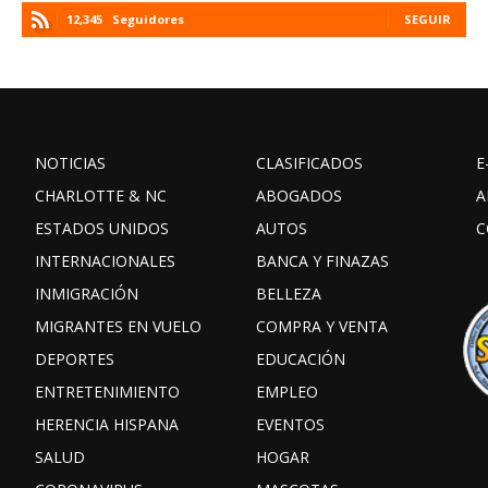
12,345
Seguidores
SEGUIR
NOTICIAS
CLASIFICADOS
E
CHARLOTTE & NC
ABOGADOS
A
ESTADOS UNIDOS
AUTOS
C
INTERNACIONALES
BANCA Y FINAZAS
INMIGRACIÓN
BELLEZA
MIGRANTES EN VUELO
COMPRA Y VENTA
DEPORTES
EDUCACIÓN
ENTRETENIMIENTO
EMPLEO
HERENCIA HISPANA
EVENTOS
SALUD
HOGAR