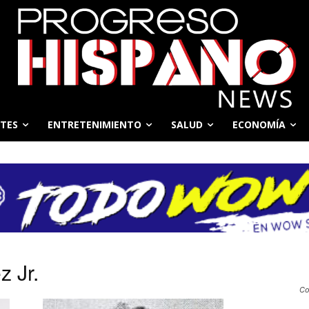
TES
ENTRETENIMIENTO
SALUD
ECONOMÍA
z Jr.
Co