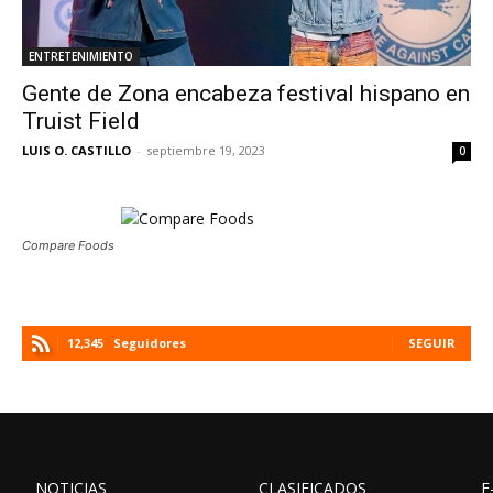
ENTRETENIMIENTO
Gente de Zona encabeza festival hispano en
Truist Field
LUIS O. CASTILLO
-
septiembre 19, 2023
0
Compare Foods
12,345
Seguidores
SEGUIR
NOTICIAS
CLASIFICADOS
E