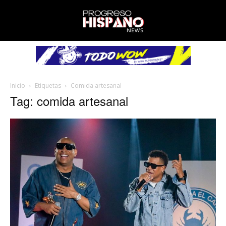
Inicio
Etiquetas
Comida artesanal
Tag: comida artesanal