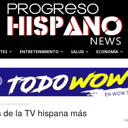
TES
ENTRETENIMIENTO
SALUD
ECONOMÍA
na más influyentes
s de la TV hispana más
Co