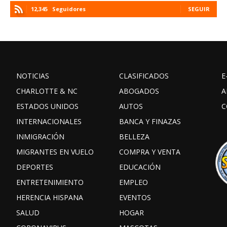
12,345
Seguidores
SEGUIR
NOTICIAS
CLASIFICADOS
E
CHARLOTTE & NC
ABOGADOS
A
ESTADOS UNIDOS
AUTOS
C
INTERNACIONALES
BANCA Y FINAZAS
INMIGRACIÓN
BELLEZA
MIGRANTES EN VUELO
COMPRA Y VENTA
DEPORTES
EDUCACIÓN
ENTRETENIMIENTO
EMPLEO
HERENCIA HISPANA
EVENTOS
SALUD
HOGAR