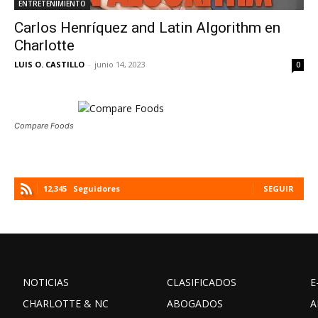
ENTRETENIMIENTO
Carlos Henríquez and Latin Algorithm en
Charlotte
LUIS O. CASTILLO
-
junio 14, 2023
0
Compare Foods
12,345
Seguidores
SEGUIR
NOTICIAS
CLASIFICADOS
E
CHARLOTTE & NC
ABOGADOS
A