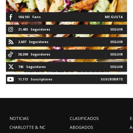
164,161
Fans
ME GUSTA
21,483
Seguidores
SEGUIR
2,607
Seguidores
SEGUIR
38,300
Seguidores
SEGUIR
745
Seguidores
SEGUIR
11,113
Suscriptores
SUSCRIBIRTE
NOTICIAS
CLASIFICADOS
E
CHARLOTTE & NC
ABOGADOS
A