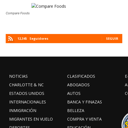
Compare Foods
12,345
Seguidores
SEGUIR
NOTICIAS
CLASIFICADOS
E
CHARLOTTE & NC
ABOGADOS
A
ESTADOS UNIDOS
AUTOS
C
INTERNACIONALES
BANCA Y FINAZAS
INMIGRACIÓN
BELLEZA
MIGRANTES EN VUELO
COMPRA Y VENTA
DEPORTES
EDUCACIÓN