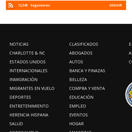
12,345
Seguidores
SEGUIR
NOTICIAS
CLASIFICADOS
E
CHARLOTTE & NC
ABOGADOS
A
ESTADOS UNIDOS
AUTOS
C
INTERNACIONALES
BANCA Y FINAZAS
INMIGRACIÓN
BELLEZA
MIGRANTES EN VUELO
COMPRA Y VENTA
DEPORTES
EDUCACIÓN
ENTRETENIMIENTO
EMPLEO
HERENCIA HISPANA
EVENTOS
SALUD
HOGAR