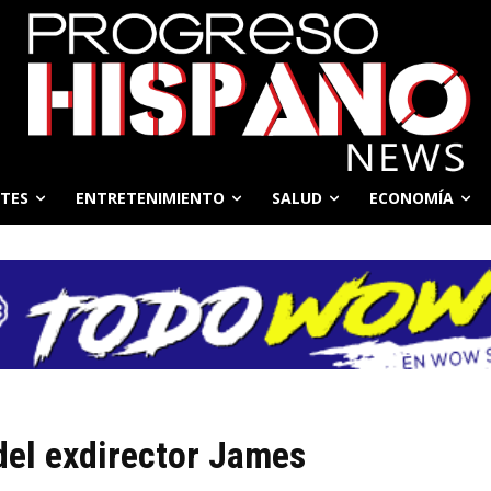
TES
ENTRETENIMIENTO
SALUD
ECONOMÍA
del exdirector James