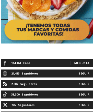
164,161
Fans
ME GUSTA
21,483
Seguidores
SEGUIR
2,607
Seguidores
SEGUIR
38,300
Seguidores
SEGUIR
745
Seguidores
SEGUIR