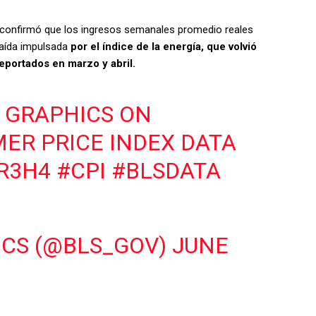
S) confirmó que los ingresos semanales promedio reales
caída impulsada
por el índice de la energía, que volvió
eportados en marzo y abril.
E GRAPHICS ON
ER PRICE INDEX DATA
TR3H4
#CPI
#BLSDATA
ICS (@BLS_GOV)
JUNE