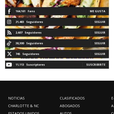
164,161
Fans
ME GUSTA
21,483
Seguidores
SEGUIR
2,607
Seguidores
SEGUIR
38,300
Seguidores
SEGUIR
745
Seguidores
SEGUIR
11,113
Suscriptores
SUSCRIBIRTE
NOTICIAS
CLASIFICADOS
E
CHARLOTTE & NC
ABOGADOS
A
ESTADOS UNIDOS
AUTOS
C