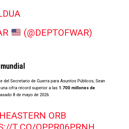
ELDUA
AR
(@DEPTOFWAR)
l mundial
te del Secretario de Guerra para Asuntos Públicos, Sean
o una cifra récord superior a las
1.700 millones de
 pasado 8 de mayo de 2026.
RTHEASTERN ORB
S://T.CO/QPPR06PRNH