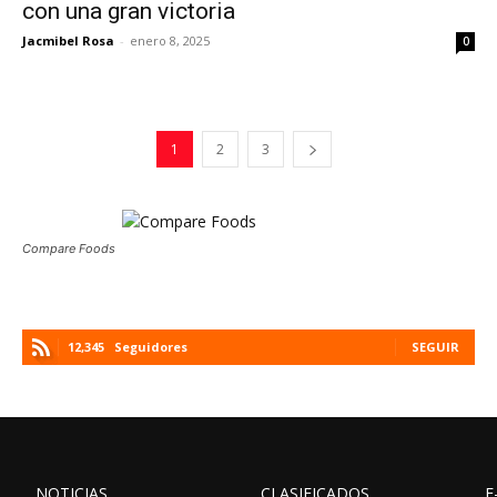
con una gran victoria
Jacmibel Rosa
-
enero 8, 2025
0
1
2
3
Compare Foods
12,345
Seguidores
SEGUIR
NOTICIAS
CLASIFICADOS
E