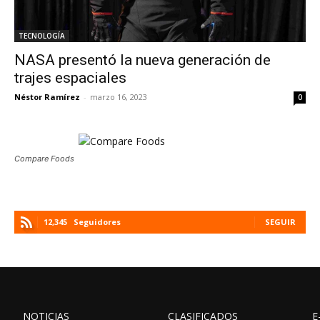
TECNOLOGÍA
NASA presentó la nueva generación de
trajes espaciales
Néstor Ramírez
-
marzo 16, 2023
0
Compare Foods
12,345
Seguidores
SEGUIR
NOTICIAS
CLASIFICADOS
E