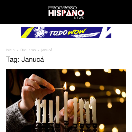
Inicio
Etiquetas
Janucá
Tag: Janucá