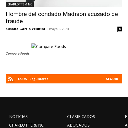
CHARLOTTE & NC
Hombre del condado Madison acusado de
fraude
Susana García Velutini
-
mayo 2, 2024
0
Compare Foods
12,345
Seguidores
SEGUIR
NOTICIAS
CLASIFICADOS
E
CHARLOTTE & NC
ABOGADOS
A