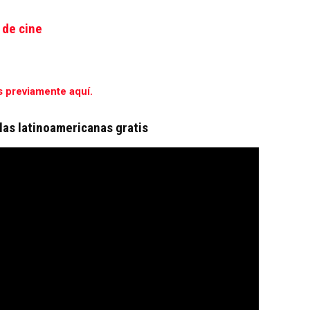
 de cine
s previamente aquí.
ulas latinoamericanas gratis