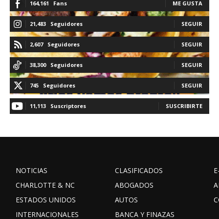
164,161
Fans
ME GUSTA
21,483
Seguidores
SEGUIR
2,607
Seguidores
SEGUIR
38,300
Seguidores
SEGUIR
745
Seguidores
SEGUIR
11,113
Suscriptores
SUSCRIBIRTE
NOTICIAS
CLASIFICADOS
E
CHARLOTTE & NC
ABOGADOS
A
ESTADOS UNIDOS
AUTOS
C
INTERNACIONALES
BANCA Y FINAZAS