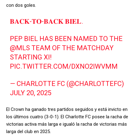
con dos goles.
𝐁𝐀𝐂𝐊-𝐓𝐎-𝐁𝐀𝐂𝐊 𝐁𝐈𝐄𝐋.
PEP BIEL HAS BEEN NAMED TO THE
@MLS
TEAM OF THE MATCHDAY
STARTING XI!
PIC.TWITTER.COM/DXNO2IWVMM
— CHARLOTTE FC (@CHARLOTTEFC)
JULY 20, 2025
El Crown ha ganado tres partidos seguidos y está invicto en
los últimos cuatro (3-0-1). El Charlotte FC posee la racha de
victorias activa más larga e igualó la racha de victorias más
larga del club en 2025.