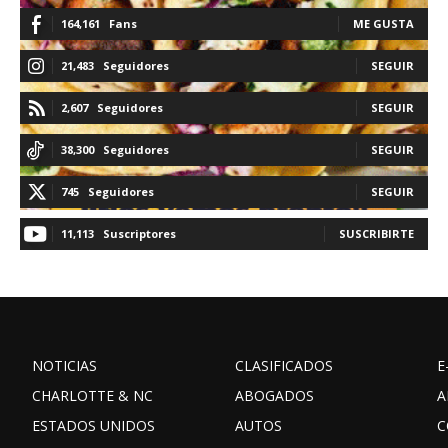
164,161
Fans
ME GUSTA
21,483
Seguidores
SEGUIR
2,607
Seguidores
SEGUIR
38,300
Seguidores
SEGUIR
745
Seguidores
SEGUIR
11,113
Suscriptores
SUSCRIBIRTE
NOTICIAS
CLASIFICADOS
E
CHARLOTTE & NC
ABOGADOS
A
ESTADOS UNIDOS
AUTOS
C