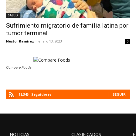
SALUD
Sufrimiento migratorio de familia latina por
tumor terminal
Néstor Ramírez
-
enero 13, 2023
0
Compare Foods
12,345
Seguidores
SEGUIR
NOTICIAS
CLASIFICADOS
E