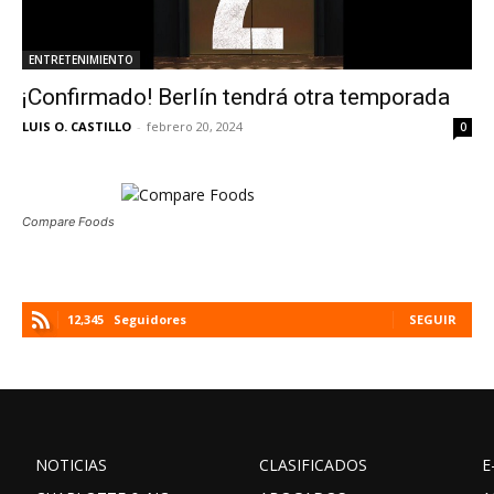
ENTRETENIMIENTO
¡Confirmado! Berlín tendrá otra temporada
LUIS O. CASTILLO
-
febrero 20, 2024
0
Compare Foods
12,345
Seguidores
SEGUIR
NOTICIAS
CLASIFICADOS
E