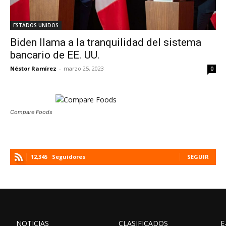
ESTADOS UNIDOS
Biden llama a la tranquilidad del sistema
bancario de EE. UU.
Néstor Ramírez
-
marzo 25, 2023
0
Compare Foods
12,345
Seguidores
SEGUIR
NOTICIAS
CLASIFICADOS
E