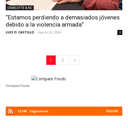
CHARLOTTE & NC
“Estamos perdiendo a demasiados jóvenes
debido a la violencia armada”
LUIS O. CASTILLO
-
marzo 22, 2024
0
1
2
Compare Foods
12,345
Seguidores
SEGUIR