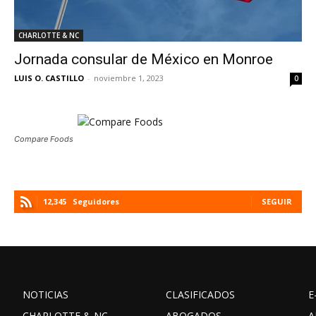
CHARLOTTE & NC
Jornada consular de México en Monroe
LUIS O. CASTILLO
-
noviembre 1, 2023
0
Compare Foods
12,345
Seguidores
SEGUIR
NOTICIAS
CLASIFICADOS
E
CHARLOTTE & NC
ABOGADOS
A