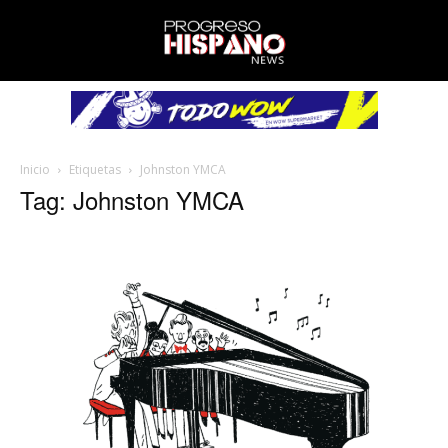
Inicio
Etiquetas
Johnston YMCA
Tag: Johnston YMCA