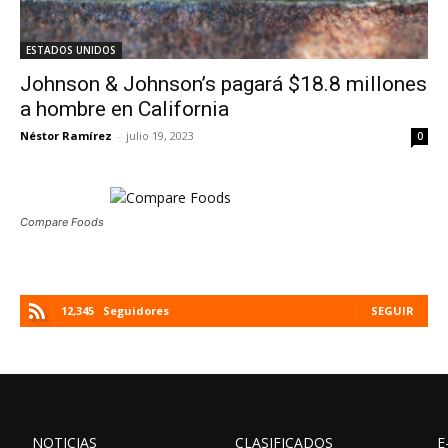
ESTADOS UNIDOS
Johnson & Johnson’s pagará $18.8 millones
a hombre en California
Néstor Ramírez
-
julio 19, 2023
0
Compare Foods
12,345
Seguidores
SEGUIR
NOTICIAS
CLASIFICADOS
E