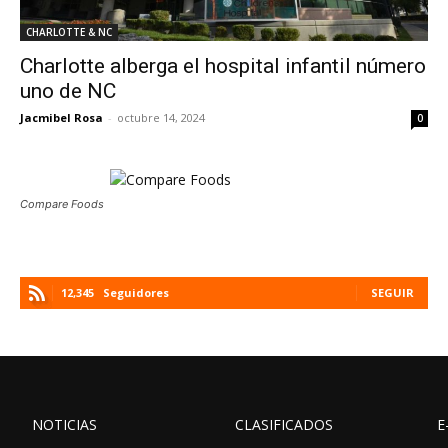
CHARLOTTE & NC
Charlotte alberga el hospital infantil número
uno de NC
Jacmibel Rosa
-
octubre 14, 2024
0
Compare Foods
12,345
Seguidores
SEGUIR
NOTICIAS
CLASIFICADOS
E