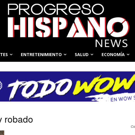
TES
ENTRETENIMIENTO
SALUD
ECONOMÍA
y robado
Co