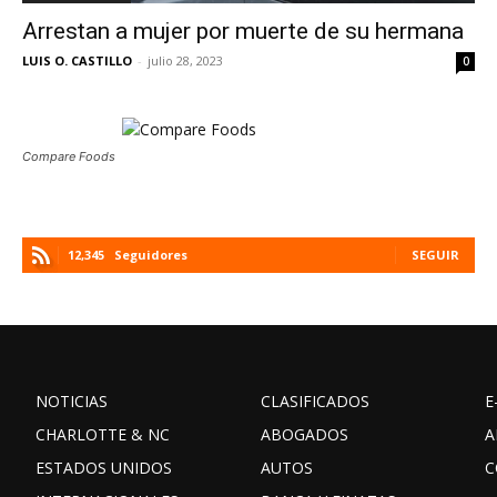
Arrestan a mujer por muerte de su hermana
LUIS O. CASTILLO
-
julio 28, 2023
0
Compare Foods
12,345
Seguidores
SEGUIR
NOTICIAS
CLASIFICADOS
E
CHARLOTTE & NC
ABOGADOS
A
ESTADOS UNIDOS
AUTOS
C