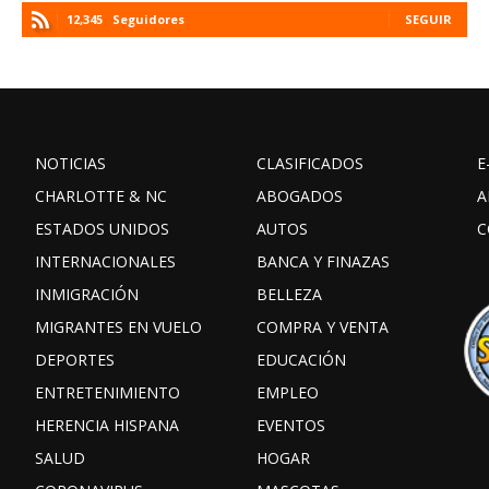
12,345
Seguidores
SEGUIR
NOTICIAS
CLASIFICADOS
E
CHARLOTTE & NC
ABOGADOS
A
ESTADOS UNIDOS
AUTOS
C
INTERNACIONALES
BANCA Y FINAZAS
INMIGRACIÓN
BELLEZA
MIGRANTES EN VUELO
COMPRA Y VENTA
DEPORTES
EDUCACIÓN
ENTRETENIMIENTO
EMPLEO
HERENCIA HISPANA
EVENTOS
SALUD
HOGAR