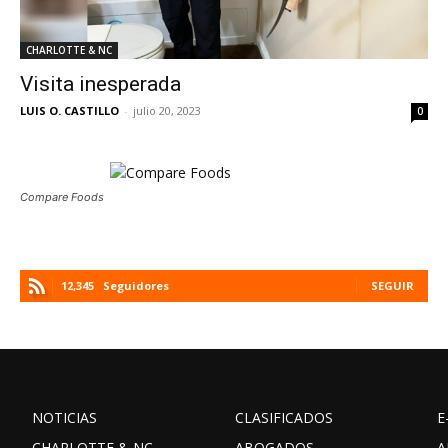
CHARLOTTE & NC
Visita inesperada
LUIS O. CASTILLO
-
julio 20, 2023
0
Compare Foods
12,345
Seguidores
SEGUIR
NOTICIAS
CLASIFICADOS
E
CHARLOTTE & NC
ABOGADOS
A