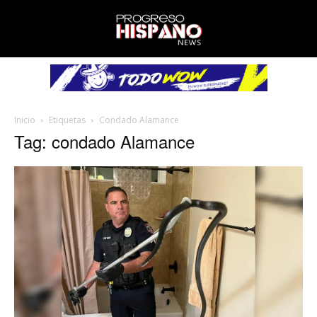
Inicio
Etiquetas
Condado Alamance
Tag: condado Alamance