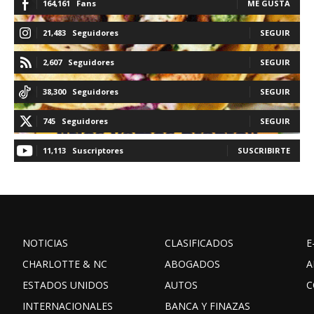
164,161
Fans
ME GUSTA
21,483
Seguidores
SEGUIR
2,607
Seguidores
SEGUIR
38,300
Seguidores
SEGUIR
745
Seguidores
SEGUIR
11,113
Suscriptores
SUSCRIBIRTE
NOTICIAS
CLASIFICADOS
E
CHARLOTTE & NC
ABOGADOS
A
ESTADOS UNIDOS
AUTOS
C
INTERNACIONALES
BANCA Y FINAZAS