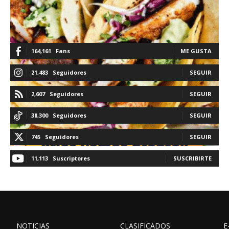
164,161
Fans
ME GUSTA
21,483
Seguidores
SEGUIR
2,607
Seguidores
SEGUIR
38,300
Seguidores
SEGUIR
745
Seguidores
SEGUIR
11,113
Suscriptores
SUSCRIBIRTE
NOTICIAS
CLASIFICADOS
E