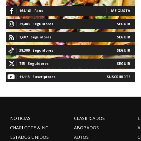
164,161
Fans
ME GUSTA
21,483
Seguidores
SEGUIR
2,607
Seguidores
SEGUIR
38,300
Seguidores
SEGUIR
745
Seguidores
SEGUIR
11,113
Suscriptores
SUSCRIBIRTE
NOTICIAS
CLASIFICADOS
E
CHARLOTTE & NC
ABOGADOS
A
ESTADOS UNIDOS
AUTOS
C