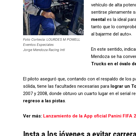
vehículo de alta pote
sentirse plenamente s
mental
es la ideal par
tanto que lo comprob
al bajarme del auto».
Foto Cortesía: LOURDES M POWELL
Eventos Especiales
En este sentido, indic
Jorge Mendoza Racing Intl
Mendoza se ha conven
Trucks en el óvalo de
El piloto aseguró que, contando con el respaldo de los 
sólida, tiene las facultades necesarias para
lograr un T
2007 y 2008, donde obtuvo un cuarto lugar en el serial 
regreso a las pistas
.
Ver más:
Lanzamiento de la App oficial Panini FIFA 
Insta a los jóvenes a evitar carrer