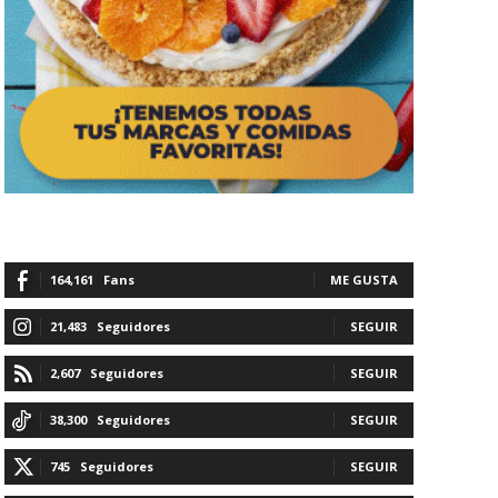
164,161
Fans
ME GUSTA
21,483
Seguidores
SEGUIR
2,607
Seguidores
SEGUIR
38,300
Seguidores
SEGUIR
745
Seguidores
SEGUIR