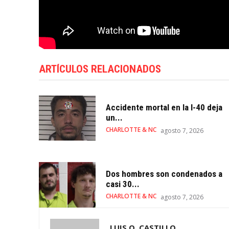
ARTÍCULOS RELACIONADOS
Accidente mortal en la I-40 deja
un...
CHARLOTTE & NC
agosto 7, 2026
Dos hombres son condenados a
casi 30...
CHARLOTTE & NC
agosto 7, 2026
LUIS O. CASTILLO