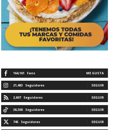
164,161
Fans
ME GUSTA
21,483
Seguidores
SEGUIR
2,607
Seguidores
SEGUIR
38,300
Seguidores
SEGUIR
745
Seguidores
SEGUIR