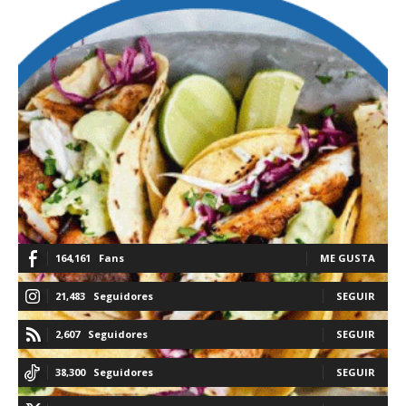
164,161
Fans
ME GUSTA
21,483
Seguidores
SEGUIR
2,607
Seguidores
SEGUIR
38,300
Seguidores
SEGUIR