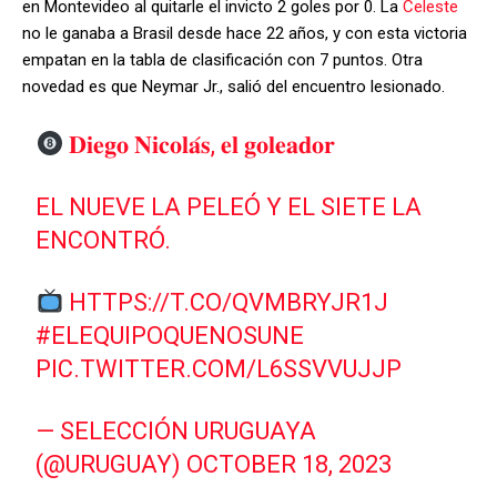
en Montevideo al quitarle el invicto 2 goles por 0. La
Celeste
no le ganaba a Brasil desde hace 22 años, y con esta victoria
empatan en la tabla de clasificación con 7 puntos. Otra
novedad es que Neymar Jr., salió del encuentro lesionado.
𝐃𝐢𝐞𝐠𝐨 𝐍𝐢𝐜𝐨𝐥𝐚́𝐬, 𝐞𝐥 𝐠𝐨𝐥𝐞𝐚𝐝𝐨𝐫
EL NUEVE LA PELEÓ Y EL SIETE LA
ENCONTRÓ.
HTTPS://T.CO/QVMBRYJR1J
#ELEQUIPOQUENOSUNE
PIC.TWITTER.COM/L6SSVVUJJP
— SELECCIÓN URUGUAYA
(@URUGUAY)
OCTOBER 18, 2023