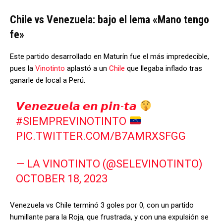
Chile vs Venezuela: bajo el lema «Mano tengo
fe»
Este partido desarrollado en Maturín fue el más impredecible,
pues la
Vinotinto
aplastó a un
Chile
que llegaba inflado tras
ganarle de local a Perú.
𝙑𝙚𝙣𝙚𝙯𝙪𝙚𝙡𝙖 𝙚𝙣 𝙥𝙞𝙣-𝙩𝙖
#SIEMPREVINOTINTO
PIC.TWITTER.COM/B7AMRXSFGG
— LA VINOTINTO (@SELEVINOTINTO)
OCTOBER 18, 2023
Venezuela vs Chile terminó 3 goles por 0, con un partido
humillante para la Roja, que frustrada, y con una expulsión se