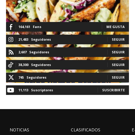
164,161
Fans
ME GUSTA
21,483
Seguidores
SEGUIR
2,607
Seguidores
SEGUIR
38,300
Seguidores
SEGUIR
745
Seguidores
SEGUIR
11,113
Suscriptores
SUSCRIBIRTE
NOTICIAS
CLASIFICADOS
E