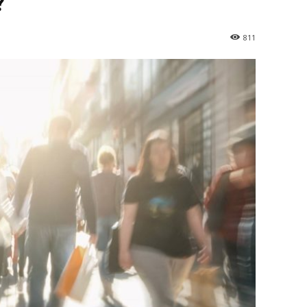
?
811