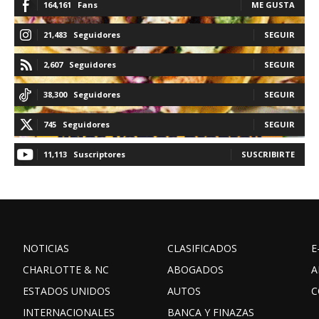
164,161
Fans
ME GUSTA
21,483
Seguidores
SEGUIR
2,607
Seguidores
SEGUIR
38,300
Seguidores
SEGUIR
745
Seguidores
SEGUIR
11,113
Suscriptores
SUSCRIBIRTE
NOTICIAS
CLASIFICADOS
E
CHARLOTTE & NC
ABOGADOS
A
ESTADOS UNIDOS
AUTOS
C
INTERNACIONALES
BANCA Y FINAZAS