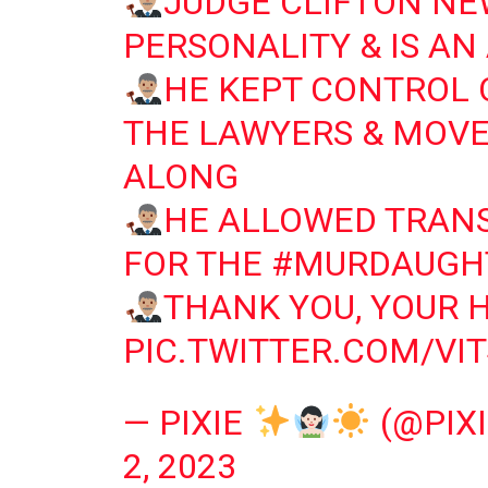
JUDGE CLIFTON NE
PERSONALITY & IS AN
HE KEPT CONTROL 
THE LAWYERS & MOVE
ALONG
HE ALLOWED TRANS
FOR THE
#MURDAUGH
THANK YOU, YOUR 
PIC.TWITTER.COM/VI
— PIXIE
(@PIXI
2, 2023