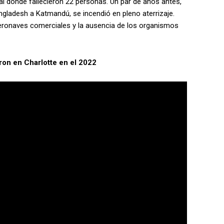
al donde fallecieron 22 personas. Un par de años antes,
gladesh a Katmandú, se incendió en pleno aterrizaje.
eronaves comerciales y la ausencia de los organismos
aron en Charlotte en el 2022