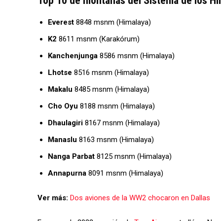
Top 10 de montañas del Sistema de los H
Everest
8848 msnm (Himalaya)
K2
8611 msnm (Karakórum)
Kanchenjunga
8586 msnm (Himalaya)
Lhotse
8516 msnm (Himalaya)
Makalu
8485 msnm (Himalaya)
Cho Oyu
8188 msnm (Himalaya)
Dhaulagiri
8167 msnm (Himalaya)
Manaslu
8163 msnm (Himalaya)
Nanga
Parbat
8125 msnm (Himalaya)
Annapurna
8091 msnm (Himalaya)
Ver más:
Dos aviones de la WW2 chocaron en Dallas