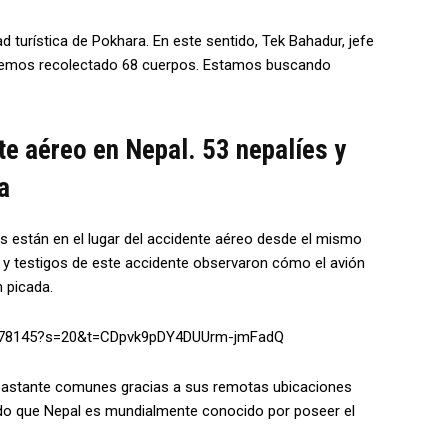
d turística de Pokhara. En este sentido, Tek Bahadur, jefe
ra hemos recolectado 68 cuerpos. Estamos buscando
te aéreo en Nepal. 53 nepalíes y
a
s están en el lugar del accidente aéreo desde el mismo
 y testigos de este accidente observaron cómo el avión
 picada.
209478145?s=20&t=CDpvk9pDY4DUUrm-jmFadQ
 bastante comunes gracias a sus remotas ubicaciones
do que Nepal es mundialmente conocido por poseer el