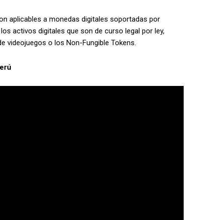
on aplicables a monedas digitales soportadas por
los activos digitales que son de curso legal por ley,
de videojuegos o los Non-Fungible Tokens.
Perú