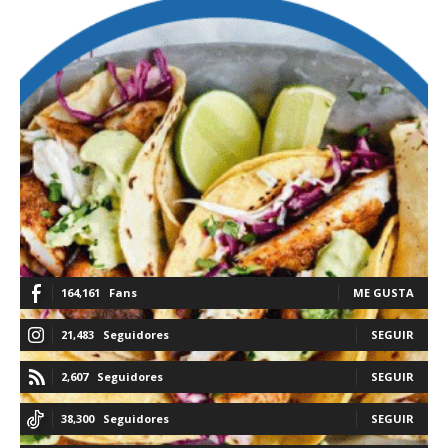
164,161
Fans
ME GUSTA
21,483
Seguidores
SEGUIR
2,607
Seguidores
SEGUIR
38,300
Seguidores
SEGUIR