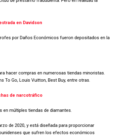
icitud de préstamo fraudulenta. Pero en realidad la
estrada en Davidson
trofes por Daños Económicos fueron depositados en la
para hacer compras en numerosas tiendas minoristas.
 To Go, Louis Vuitton, Best Buy, entre otras.
has de narcotráfico
s en múltiples tiendas de diamantes.
rzo de 2020, y está diseñada para proporcionar
adounidenses que sufren los efectos económicos