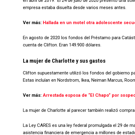
en abril de 2019. El 24 de julio de 2020 presentó una sol
empresa estaba disuelta desde varios meses antes.
Ver más:
Hallada en un motel otra adolescente secu
En agosto de 2020 los fondos del Préstamo para Catás
cuenta de Clifton. Eran 149.900 dólares.
La mujer de Charlotte y sus gastos
Clifton supuestamente utilizó los fondos del gobierno 
Estas incluían en Nordstrom, Ikea, Neiman Marcus, Rooms
Ver más:
Arrestada esposa de “El Chapo” por sospec
La mujer de Charlotte al parecer también realizó compra
La Ley CARES es una ley federal promulgada el 29 de ma
asistencia financiera de emergencia a millones de est