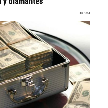
n y diamantes
1084