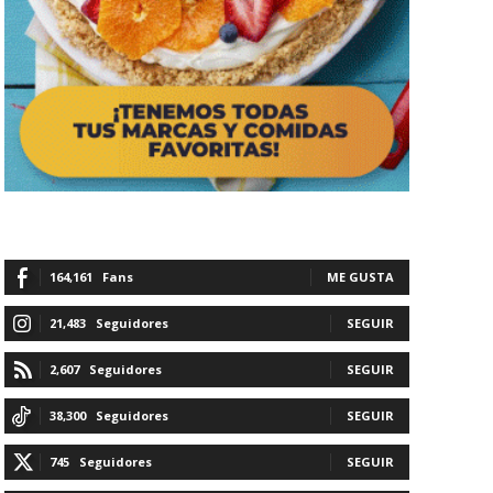
164,161
Fans
ME GUSTA
21,483
Seguidores
SEGUIR
2,607
Seguidores
SEGUIR
38,300
Seguidores
SEGUIR
745
Seguidores
SEGUIR